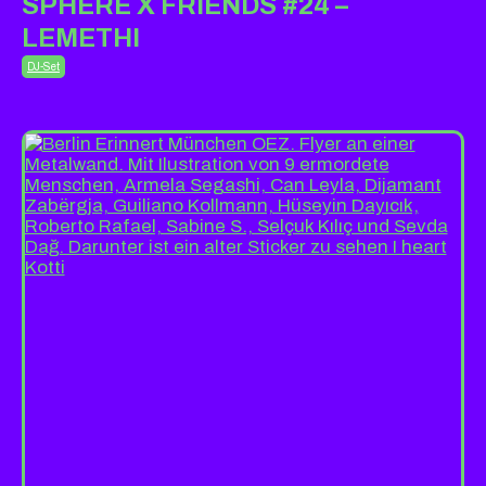
SPHERE X FRIENDS #24 –
LEMETHI
DJ-Set